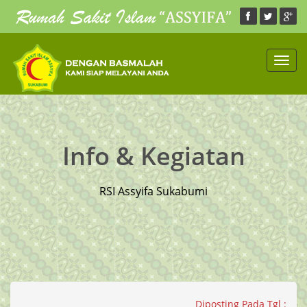
Toggl
navig
Info & Kegiatan
RSI Assyifa Sukabumi
Diposting Pada Tgl :