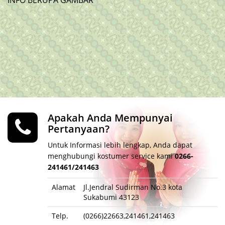
INFO BERUPA GAMBAR
Apakah Anda Mempunyai
Pertanyaan?
Untuk Informasi lebih lengkap, Anda dapat
menghubungi kostumer service kami
0266-
241461/241463
Alamat
Jl.Jendral Sudirman No.3 kota
Sukabumi 43123
Telp.
(0266)22663,241461,241463