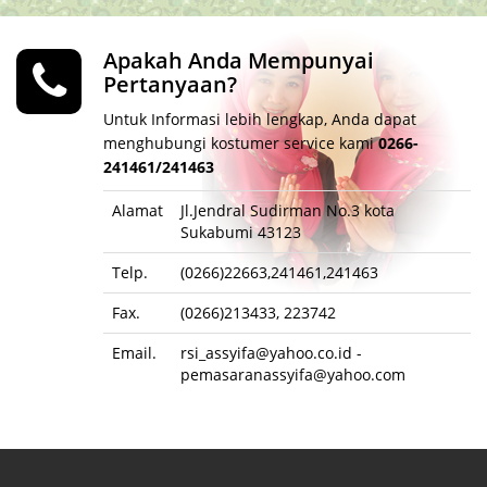
Apakah Anda Mempunyai
Pertanyaan?
Untuk Informasi lebih lengkap, Anda dapat
menghubungi kostumer service kami
0266-
241461/241463
Alamat
Jl.Jendral Sudirman No.3 kota
Sukabumi 43123
Telp.
(0266)22663,241461,241463
Fax.
(0266)213433, 223742
Email.
rsi_assyifa@yahoo.co.id
-
pemasaranassyifa@yahoo.com